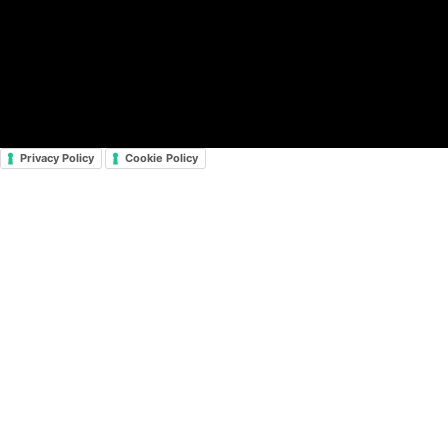
PRIVACY POLICY
ACCESSIBILITY STATEMENT
© 2025 by ARTMIND - tutti i diritti riservati
Privacy Policy
Cookie Policy