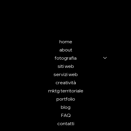
INSTAGRAM
(in allestimento)
MENU
home
about
fotografia
siti web
servizi web
creatività
mktg territoriale
portfolio
blog
FAQ
contatti