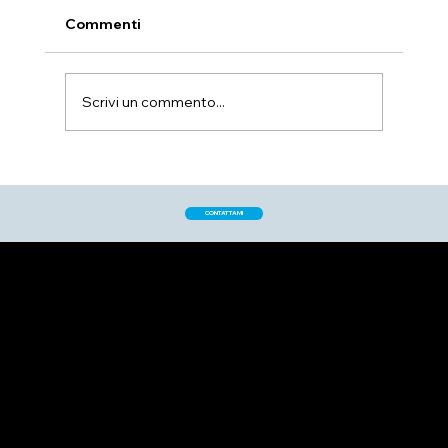
Commenti
Scrivi un commento...
Intelligenza artificiale e
comunicazione: come usarla senza
CONTATTAMI
abusarne
CONTATTI
GABRIELE BALORDI
INFO@ARTMIND.IT
+39.3405809350
Piazza dell'Unione Europea
50056 Montelupo Fiorentino
Firenze - Italia
SEGUIMI