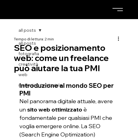
all posts
Tempo di lettura: 2 min
all posts
SEO e posizionamento
fotografia
web: come un freelance
creatività
può aiutare la tua PMI
web
Introduzione al mondo SEO per 
marketing territoriale
PMI
Nel panorama digitale attuale, avere 
un 
sito web ottimizzato
 è 
fondamentale per qualsiasi PMI che 
voglia emergere online. La SEO 
(Search Engine Optimization) 