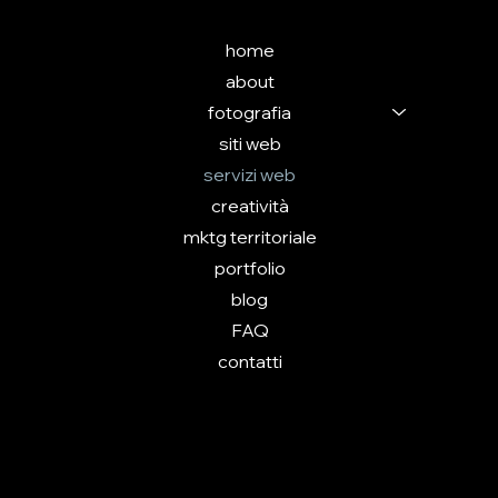
home
about
fotografia
siti web
servizi web
creatività
mktg territoriale
portfolio
blog
FAQ
contatti
PRIVACY POLICY
ACCESSIBILITY STATEMENT
© 2025 by ARTMIND - tutti i diritti riservati