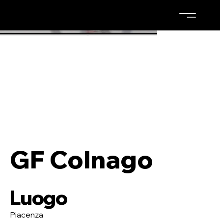
GF Colnago
Luogo
Piacenza