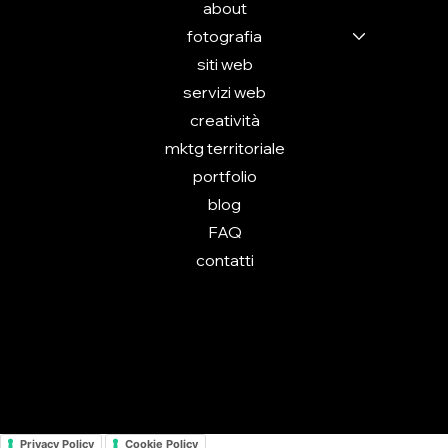
about
fotografia
siti web
servizi web
creatività
mktg territoriale
portfolio
blog
FAQ
contatti
PRIVACY POLICY
ACCESSIBILITY STATEMENT
© 2025 by ARTMIND - tutti i diritti riservati
Privacy Policy
Cookie Policy